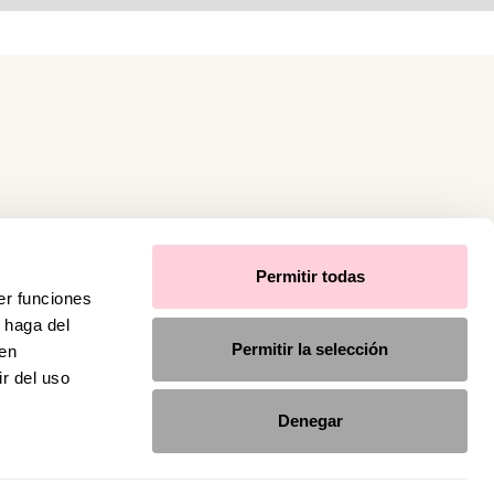
Permitir todas
er funciones
 haga del
Permitir la selección
den
r del uso
Denegar