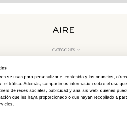
CATÉGORIES
BESOIN D'AIDE ?
ies
POINT DE VENTE
web se usan para personalizar el contenido y los anuncios, ofrec
ar el tráfico. Además, compartimos información sobre el uso que
tners de redes sociales, publicidad y análisis web, quienes pue
ación que les haya proporcionado o que hayan recopilado a parti
vicios.