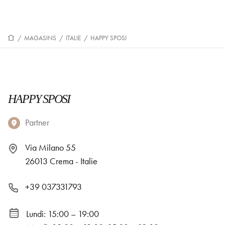
/
MAGASINS
/
ITALIE
/
HAPPY SPOSI
HAPPY SPOSI
Partner
Via Milano 55
26013 Crema - Italie
+39 037331793
Lundi: 15:00 – 19:00