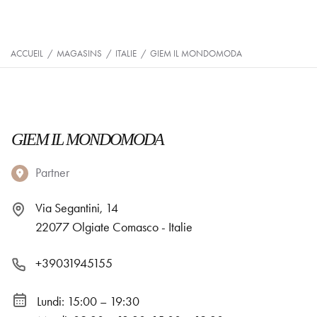
ACCUEIL
/
MAGASINS
/
ITALIE
/
GIEM IL MONDOMODA
GIEM IL MONDOMODA
Partner
Via Segantini, 14
22077 Olgiate Comasco - Italie
+39031945155
Lundi: 15:00 – 19:30