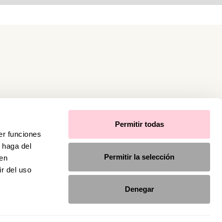
Permitir todas
er funciones
 haga del
Permitir la selección
den
r del uso
Denegar