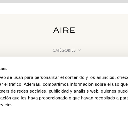
CATÉGORIES
BESOIN D'AIDE ?
ies
POINT DE VENTE
web se usan para personalizar el contenido y los anuncios, ofrec
ar el tráfico. Además, compartimos información sobre el uso que
tners de redes sociales, publicidad y análisis web, quienes pue
ación que les haya proporcionado o que hayan recopilado a parti
vicios.