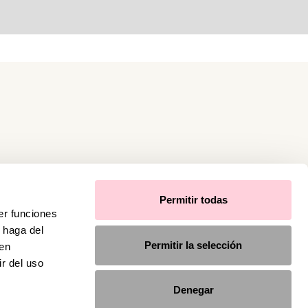
Permitir todas
er funciones
 haga del
Permitir la selección
den
r del uso
Denegar