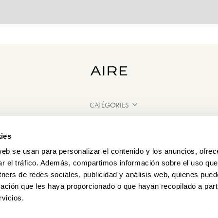
CATÉGORIES
BESOIN D'AIDE ?
ies
POINT DE VENTE
web se usan para personalizar el contenido y los anuncios, ofrec
ar el tráfico. Además, compartimos información sobre el uso que
tners de redes sociales, publicidad y análisis web, quienes pue
ación que les haya proporcionado o que hayan recopilado a parti
vicios.