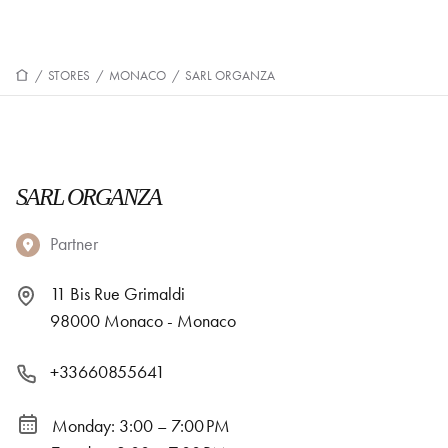
/
STORES
/
MONACO
/
SARL ORGANZA
SARL ORGANZA
Partner
11 Bis Rue Grimaldi
98000 Monaco - Monaco
+33660855641
Monday: 3:00 – 7:00 PM