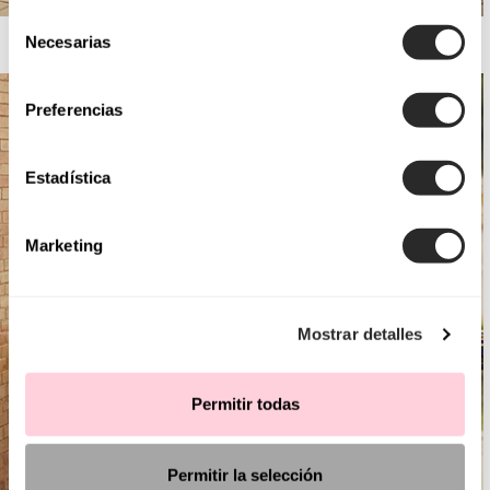
Selección
AIRE BARCELONA
Necesarias
de
consentimiento
Preferencias
Estadística
Marketing
Mostrar detalles
Permitir todas
Permitir la selección