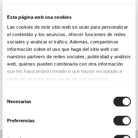
Tuesday: 10:00 AM – 1:30 PM, 5:30 – 9:00 PM
Wednesday: 10:00 AM – 1:30 PM, 5:30 – 9:00 PM
Esta página web usa cookies
Thursday: 10:00 AM – 1:30 PM, 5:30 – 9:00 PM
Friday: 10:00 AM – 1:30 PM, 5:30 – 9:00 PM
Las cookies de este sitio web se usan para personalizar
el contenido y los anuncios, ofrecer funciones de redes
Saturday: 10:00 AM – 1:30 PM
sociales y analizar el tráfico. Además, compartimos
Sunday: Closed
información sobre el uso que haga del sitio web con
nuestros partners de redes sociales, publicidad y análisis
REQUEST YOUR APPOINTMENT
web, quienes pueden combinarla con otra información
que les haya proporcionado o que hayan recopilado a
partir del uso que haya hecho de sus servicios.
COLLECTIONS
Selección
COMMUNION
Necesarias
de
consentimiento
Preferencias