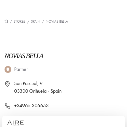
/
STORES
/
SPAIN
/
NOVIAS BELLA
NOVIAS BELLA
Partner
San Pascual, 9
03300 Orihuela - Spain
+34965 305653
Monday: 10:00 AM – 1:30 PM, 5:30 – 9:00 PM