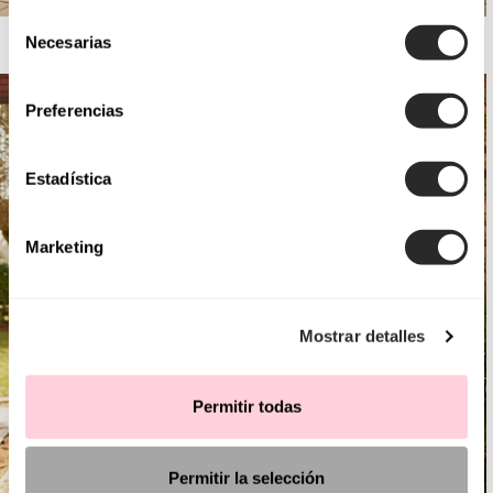
Selección
AIRE BARCELONA
Necesarias
de
consentimiento
Preferencias
Estadística
Marketing
Mostrar detalles
Permitir todas
Permitir la selección