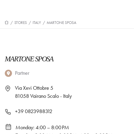
/
STORES
/
ITALY
/
MARTONE SPOSA
MARTONE SPOSA
Partner
Via Xxvi Ottobre 5
81058 Vairano Scalo - Italy
+39 0823988312
Monday: 4:00 – 8:00 PM