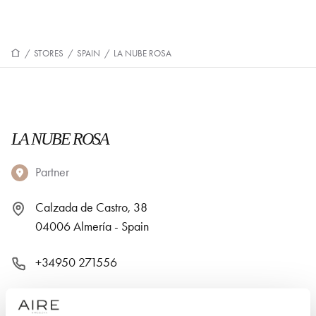
/
STORES
/
SPAIN
/
LA NUBE ROSA
LA NUBE ROSA
Partner
Calzada de Castro, 38
04006 Almería - Spain
+34950 271556
Monday: 10:00 AM – 1:30 PM, 5:00 – 8:30 PM