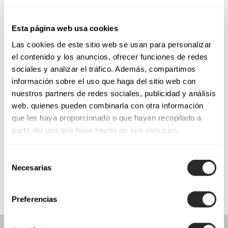
Tuesday: 10:00 AM – 1:30 PM, 5:00 – 8:30 PM
Wednesday: 10:00 AM – 1:30 PM, 5:00 – 8:30 PM
Esta página web usa cookies
Thursday: 10:00 AM – 1:30 PM, 5:00 – 8:30 PM
Friday: 10:00 AM – 1:30 PM, 5:00 – 8:30 PM
Las cookies de este sitio web se usan para personalizar
el contenido y los anuncios, ofrecer funciones de redes
Saturday: 10:00 AM – 1:30 PM
sociales y analizar el tráfico. Además, compartimos
Sunday: Closed
información sobre el uso que haga del sitio web con
nuestros partners de redes sociales, publicidad y análisis
REQUEST YOUR APPOINTMENT
web, quienes pueden combinarla con otra información
que les haya proporcionado o que hayan recopilado a
partir del uso que haya hecho de sus servicios.
COLLECTIONS
Selección
COMMUNION
Necesarias
de
consentimiento
Preferencias