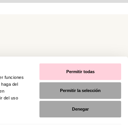
Permitir todas
er funciones
 haga del
Permitir la selección
den
r del uso
Denegar