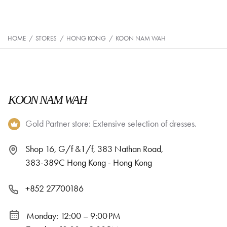
HOME
/
STORES
/
HONG KONG
/
KOON NAM WAH
KOON NAM WAH
Gold Partner store: Extensive selection of dresses.
Shop 16, G/f &1/f, 383 Nathan Road,
383-389C Hong Kong - Hong Kong
+852 27700186
Monday: 12:00 – 9:00 PM