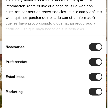
información sobre el uso que haga del sitio web con
nuestros partners de redes sociales, publicidad y análisis
web, quienes pueden combinarla con otra información
que les haya proporcionado o que hayan recopilado a
partir del uso que haya hecho de sus servicios.
Selección
AIRE BARCELONA
Necesarias
de
consentimiento
Preferencias
Estadística
Marketing