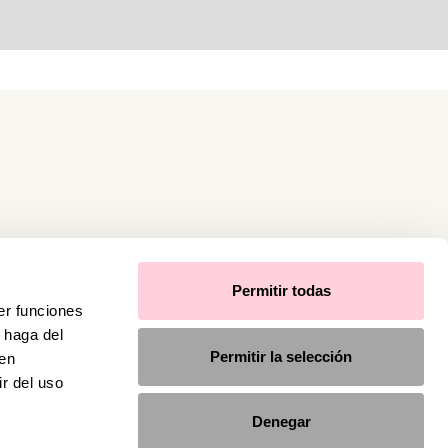
Permitir todas
er funciones
 haga del
Permitir la selección
den
r del uso
Denegar