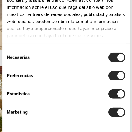
información sobre el uso que haga del sitio web con
nuestros partners de redes sociales, publicidad y análisis
web, quienes pueden combinarla con otra información
que les haya proporcionado o que hayan recopilado a
partir del uso que haya hecho de sus servicios.
Selección
AIRE BARCELONA
Necesarias
de
consentimiento
Preferencias
Estadística
Marketing