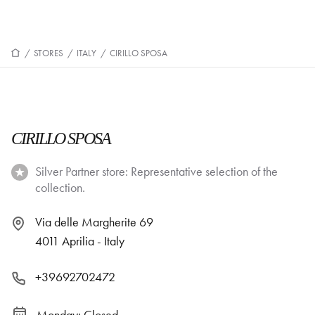
/
STORES
/
ITALY
/
CIRILLO SPOSA
CIRILLO SPOSA
Silver Partner store: Representative selection of the
collection.
Via delle Margherite 69
4011 Aprilia - Italy
+39692702472