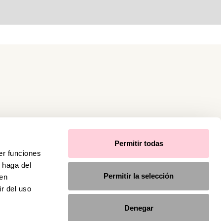
Permitir todas
er funciones
 haga del
Permitir la selección
den
r del uso
Denegar