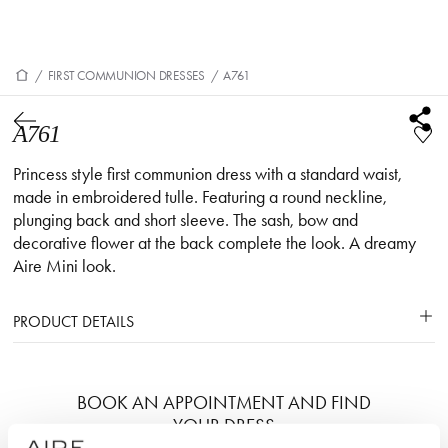
/
FIRST COMMUNION DRESSES
/
A761
A761
Princess style first communion dress with a standard waist,
made in embroidered tulle. Featuring a round neckline,
plunging back and short sleeve. The sash, bow and
decorative flower at the back complete the look. A dreamy
Aire Mini look.
PRODUCT DETAILS
BOOK AN APPOINTMENT AND FIND
YOUR DRESS