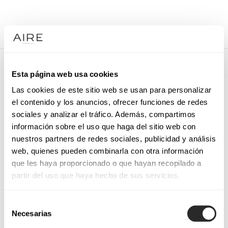
/
COCKTAIL DRESSES
/
PARTY HEADPIECE
/
9QT19TOC00
9QT19TOC00
Esta página web usa cookies
Evening hair ornament.
Las cookies de este sitio web se usan para personalizar
el contenido y los anuncios, ofrecer funciones de redes
sociales y analizar el tráfico. Además, compartimos
información sobre el uso que haga del sitio web con
nuestros partners de redes sociales, publicidad y análisis
REQUEST AN APPOINTMENT
web, quienes pueden combinarla con otra información
que les haya proporcionado o que hayan recopilado a
partir del uso que haya hecho de sus servicios.
Selección
Necesarias
de
consentimiento