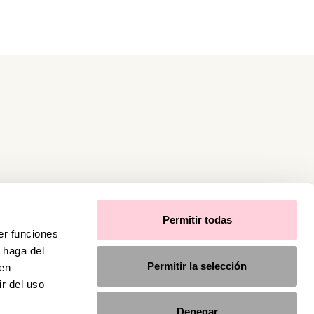
Permitir todas
er funciones
 haga del
Permitir la selección
den
r del uso
Denegar