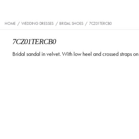
HOME
/
WEDDING DRESSES
/
BRIDAL SHOES
/
7CZ01TERCB0
7CZ01TERCB0
Bridal sandal in velvet. With low heel and crossed straps on 