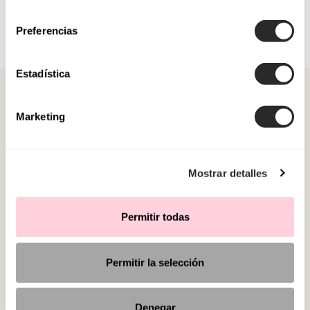
consentimiento
Preferencias
Estadística
Marketing
CATEGORIES
Mostrar detalles
NEED SOME HELP?
Permitir todas
POINTS OF SALE
Permitir la selección
Denegar