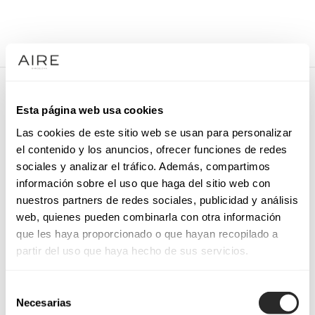
/
COCKTAIL DRESSES
/
PARTY SHOES
/
4UZ03REJA0
4UZ03REJA0
Esta página web usa cookies
Woven fabric bridal sandal. With platform, high heel and
Las cookies de este sitio web se usan para personalizar
crossover straps at the instep.
el contenido y los anuncios, ofrecer funciones de redes
sociales y analizar el tráfico. Además, compartimos
información sobre el uso que haga del sitio web con
nuestros partners de redes sociales, publicidad y análisis
REQUEST AN APPOINTMENT
web, quienes pueden combinarla con otra información
que les haya proporcionado o que hayan recopilado a
partir del uso que haya hecho de sus servicios.
Selección
Necesarias
de