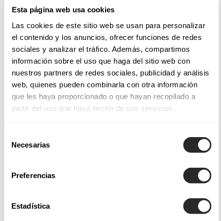
tissus nobles utilisés pour chaque modèle, un régal pour la
Esta página web usa cookies
vue et le toucher.
Las cookies de este sitio web se usan para personalizar
el contenido y los anuncios, ofrecer funciones de redes
Tissus et styles de nos robes de mariée
sociales y analizar el tráfico. Además, compartimos
información sobre el uso que haga del sitio web con
Les robes de mariée Aire Barcelona intègrent des finitions et
nuestros partners de redes sociales, publicidad y análisis
des applications qui permettent de créer des modèles
web, quienes pueden combinarla con otra información
magnifiques et saisissants, telles les
robes de mariée de
que les haya proporcionado o que hayan recopilado a
partir del uso que haya hecho de sus servicios.
coupe sirène
, ajustées du bustier jusqu'aux hanches, afin
d'envelopper le corps avec douceur et juste ce qu'il faut
Selección
d'audace.
Necesarias
de
consentimiento
Parmi nos collections de robes de mariée Aire Atelier, Aire
Preferencias
Barcelona, Aire Boho, Aire Royale et Aire Diamond, vous
trouverez non seulement une grande variété de modèles,
mais également des tissus légers soigneusement sélectionnés
Estadística
qui offrent un tombé fluide ou des dentelles subtiles pour