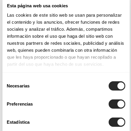
tissus nobles utilisés pour chaque modèle, un régal pour la
Esta página web usa cookies
vue et le toucher.
Las cookies de este sitio web se usan para personalizar
el contenido y los anuncios, ofrecer funciones de redes
Tissus et styles de nos robes de mariée
sociales y analizar el tráfico. Además, compartimos
información sobre el uso que haga del sitio web con
Les robes de mariée Aire Barcelona intègrent des finitions et
nuestros partners de redes sociales, publicidad y análisis
des applications qui permettent de créer des modèles
web, quienes pueden combinarla con otra información
magnifiques et saisissants, telles les
robes de mariée de
que les haya proporcionado o que hayan recopilado a
partir del uso que haya hecho de sus servicios.
coupe sirène
, ajustées du bustier jusqu'aux hanches, afin
d'envelopper le corps avec douceur et juste ce qu'il faut
Selección
d'audace.
Necesarias
de
consentimiento
Parmi nos collections de robes de mariée Aire Atelier, Aire
Preferencias
Barcelona, Aire Boho, Aire Royale et Aire Diamond, vous
trouverez non seulement une grande variété de modèles,
mais également des tissus légers soigneusement sélectionnés
Estadística
qui offrent un tombé fluide ou des dentelles subtiles pour