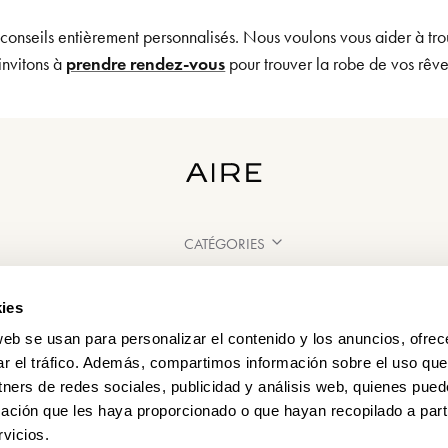
 conseils entièrement personnalisés. Nous voulons vous aider à tro
invitons à
prendre rendez-vous
pour trouver la robe de vos rêv
CATÉGORIES
BESOIN D'AIDE ?
ies
POINT DE VENTE
web se usan para personalizar el contenido y los anuncios, ofrec
ar el tráfico. Además, compartimos información sobre el uso que
tners de redes sociales, publicidad y análisis web, quienes pue
ación que les haya proporcionado o que hayan recopilado a parti
vicios.