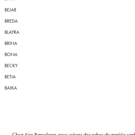
BEJAR
BREDA
BLAYRA
BRINA
BONA
BECKY
BETIA
BAIKA
Chez Aire Barcelona, nous créons des robes de mariée sophi