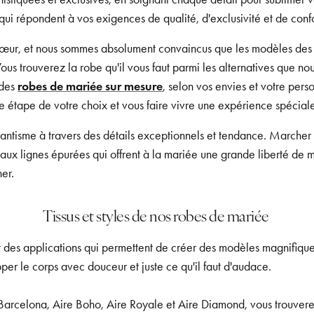
ui répondent à vos exigences de qualité, d'exclusivité et de confo
e cœur, et nous sommes absolument convaincus que les modèles des
Vous trouverez la robe qu'il vous faut parmi les alternatives que 
 des
robes de mariée sur mesure
, selon vos envies et votre perso
étape de votre choix et vous faire vivre une expérience spéciale
ntisme à travers des détails exceptionnels et tendance. Marcher j
aux lignes épurées qui offrent à la mariée une grande liberté de m
her.
Tissus et styles de nos robes de mariée
t des applications qui permettent de créer des modèles magnifiques 
pper le corps avec douceur et juste ce qu'il faut d'audace.
e Barcelona, Aire Boho, Aire Royale et Aire Diamond, vous trouve