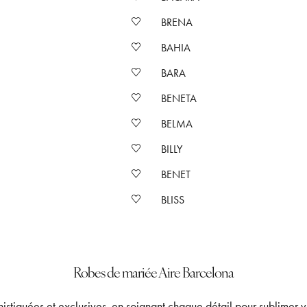
BRENA
BAHIA
BARA
BENETA
BELMA
BILLY
BENET
BLISS
Robes de mariée Aire Barcelona
stiquées et exclusives, en soignant chaque détail pour sublimer v