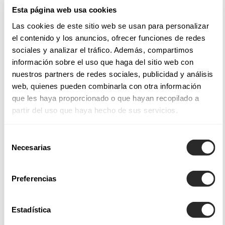
tissus nobles utilisés pour chaque modèle, un régal pour la
Esta página web usa cookies
vue et le toucher.
Las cookies de este sitio web se usan para personalizar
el contenido y los anuncios, ofrecer funciones de redes
Tissus et styles de nos robes de mariée
sociales y analizar el tráfico. Además, compartimos
información sobre el uso que haga del sitio web con
Les robes de mariée Aire Barcelona intègrent des finitions et
nuestros partners de redes sociales, publicidad y análisis
des applications qui permettent de créer des modèles
web, quienes pueden combinarla con otra información
magnifiques et saisissants, telles les
robes de mariée de
que les haya proporcionado o que hayan recopilado a
partir del uso que haya hecho de sus servicios.
coupe sirène
, ajustées du bustier jusqu'aux hanches, afin
d'envelopper le corps avec douceur et juste ce qu'il faut
Selección
d'audace.
Necesarias
de
consentimiento
Parmi nos collections de robes de mariée Aire Atelier, Aire
Preferencias
Barcelona, Aire Boho, Aire Royale et Aire Diamond, vous
trouverez non seulement une grande variété de modèles,
mais également des tissus légers soigneusement sélectionnés
Estadística
qui offrent un tombé fluide ou des dentelles subtiles pour