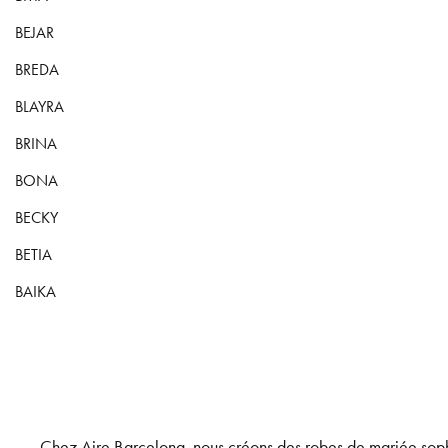
BEJAR
BREDA
BLAYRA
BRINA
BONA
BECKY
BETIA
BAIKA
Chez Aire Barcelona, nous créons des robes de mariée sophi