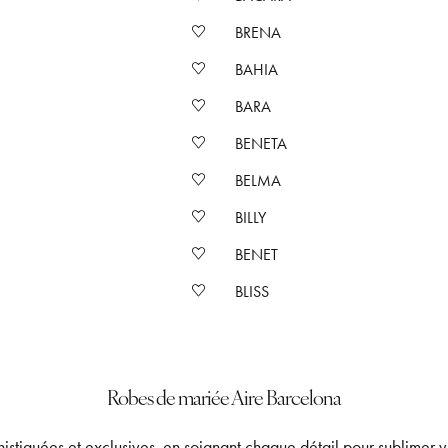
BRENA
BAHIA
BARA
BENETA
BELMA
BILLY
BENET
BLISS
Robes de mariée Aire Barcelona
stiquées et exclusives, en soignant chaque détail pour sublimer v