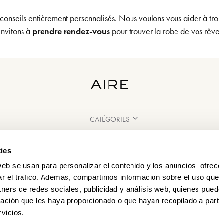
 conseils entièrement personnalisés. Nous voulons vous aider à tro
invitons à
prendre rendez-vous
pour trouver la robe de vos rêv
CATÉGORIES
BESOIN D'AIDE ?
ies
POINT DE VENTE
web se usan para personalizar el contenido y los anuncios, ofrec
ar el tráfico. Además, compartimos información sobre el uso que
tners de redes sociales, publicidad y análisis web, quienes pue
ación que les haya proporcionado o que hayan recopilado a parti
vicios.