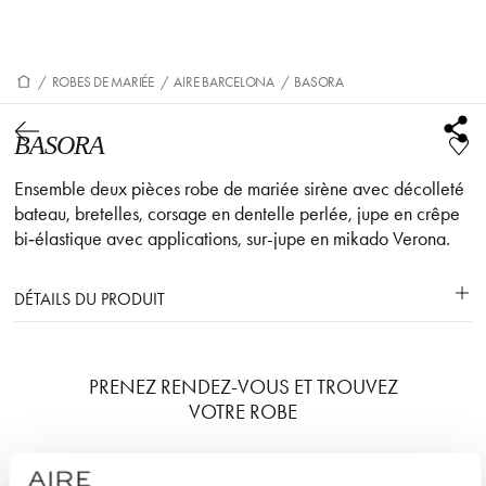
/
ROBES DE MARIÉE
/
AIRE BARCELONA
/
BASORA
BASORA
Ensemble deux pièces robe de mariée sirène avec décolleté
bateau, bretelles, corsage en dentelle perlée, jupe en crêpe
bi‑élastique avec applications, sur-jupe en mikado Verona.
DÉTAILS DU PRODUIT
PRENEZ RENDEZ-VOUS ET TROUVEZ
VOTRE ROBE