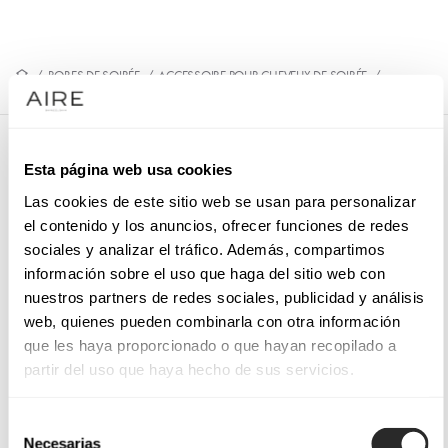
/
ROBES DE SOIRÉE
/
ACCESSOIRE POUR CHEVEUX DE SOIRÉE
/
9QT16TOC00
9QT16TOC00
Esta página web usa cookies
Coiffe de soirée. Nœud et plumes.
Las cookies de este sitio web se usan para personalizar
el contenido y los anuncios, ofrecer funciones de redes
sociales y analizar el tráfico. Además, compartimos
información sobre el uso que haga del sitio web con
PRENEZ RENDEZ-VOUS
nuestros partners de redes sociales, publicidad y análisis
web, quienes pueden combinarla con otra información
que les haya proporcionado o que hayan recopilado a
partir del uso que haya hecho de sus servicios.
Selección
Necesarias
de