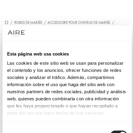
/
ROBES DE MARIÉE
/
ACCESSOIRE POUR CHEVEUX DE MARIÉE
/
9LT06DIAD0P
9LT06DIAD0P
Esta página web usa cookies
Diadème de mariée. Confectionné en pierreries. Modèle MB
Las cookies de este sitio web se usan para personalizar
Accessories.
el contenido y los anuncios, ofrecer funciones de redes
sociales y analizar el tráfico. Además, compartimos
información sobre el uso que haga del sitio web con
nuestros partners de redes sociales, publicidad y análisis
PRENEZ RENDEZ-VOUS
web, quienes pueden combinarla con otra información
que les haya proporcionado o que hayan recopilado a
partir del uso que haya hecho de sus servicios.
Selección