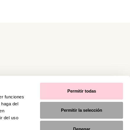
Permitir todas
er funciones
 haga del
Permitir la selección
den
r del uso
Denegar