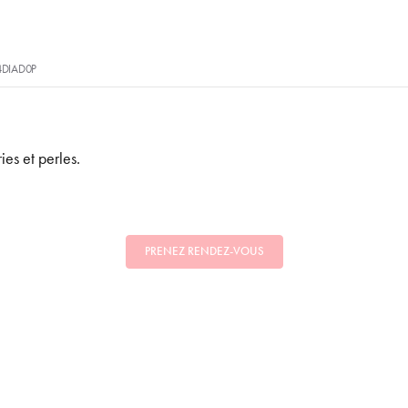
4DIAD0P
es et perles.
PRENEZ RENDEZ-VOUS