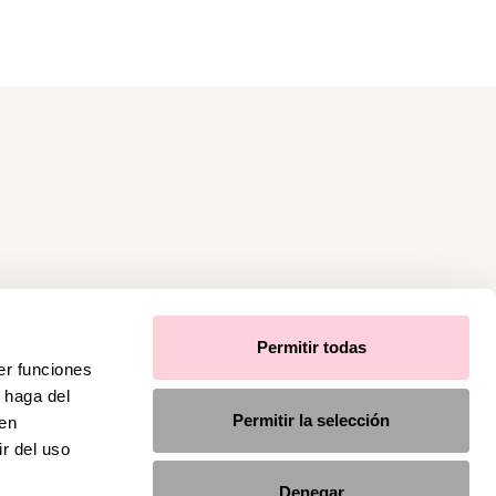
Permitir todas
er funciones
 haga del
Permitir la selección
den
r del uso
Denegar