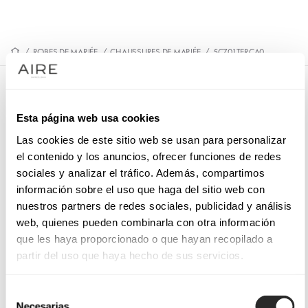
/
ROBES DE MARIÉE
/
CHAUSSURES DE MARIÉE
/
5CZ01TERCA0
5CZ01TERCA0
Esta página web usa cookies
Sandale de mariée en velours. Avec plateforme, talon haut et
boucle ronde recouverte.
Las cookies de este sitio web se usan para personalizar
el contenido y los anuncios, ofrecer funciones de redes
sociales y analizar el tráfico. Además, compartimos
información sobre el uso que haga del sitio web con
nuestros partners de redes sociales, publicidad y análisis
PRENEZ RENDEZ-VOUS
web, quienes pueden combinarla con otra información
que les haya proporcionado o que hayan recopilado a
partir del uso que haya hecho de sus servicios.
Selección
Necesarias