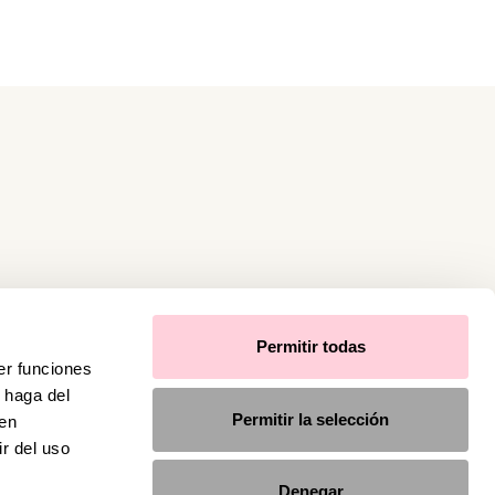
Permitir todas
er funciones
 haga del
Permitir la selección
den
r del uso
Denegar