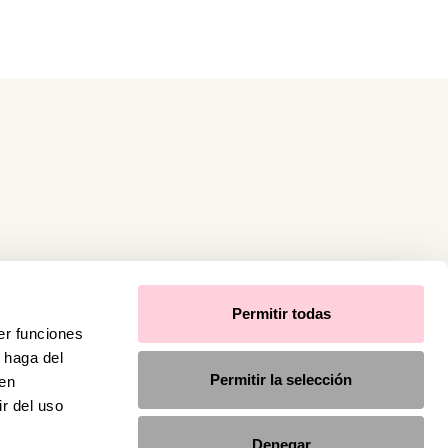
Permitir todas
er funciones
 haga del
Permitir la selección
den
r del uso
Denegar