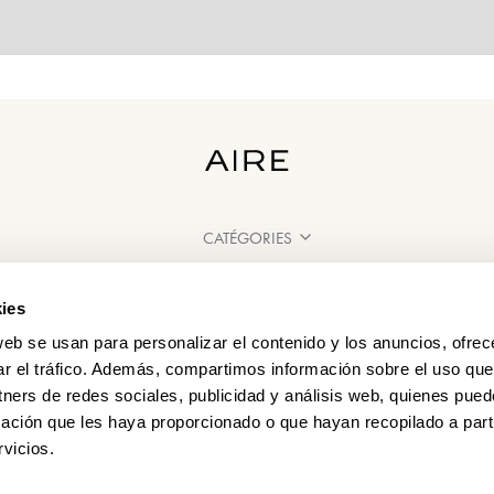
CATÉGORIES
BESOIN D'AIDE ?
ies
POINT DE VENTE
web se usan para personalizar el contenido y los anuncios, ofrec
ar el tráfico. Además, compartimos información sobre el uso que
tners de redes sociales, publicidad y análisis web, quienes pue
ación que les haya proporcionado o que hayan recopilado a parti
vicios.