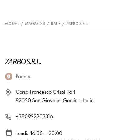
ACCUEIL
/
MAGASINS
/
ITALIE
/
ZARBO S.R.L.
ZARBO S.R.L.
Partner
Corso Francesco Crispi 164
92020 San Giovanni Gemini - Italie
+390922903316
Lundi: 16:30 – 20:00