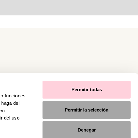
Permitir todas
er funciones
 haga del
Permitir la selección
den
r del uso
Denegar