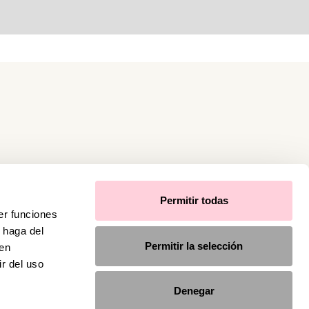
Permitir todas
er funciones
 haga del
Permitir la selección
den
r del uso
Denegar