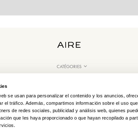
CATÉGORIES
BESOIN D'AIDE ?
ies
POINT DE VENTE
web se usan para personalizar el contenido y los anuncios, ofrec
ar el tráfico. Además, compartimos información sobre el uso que
tners de redes sociales, publicidad y análisis web, quienes pue
ación que les haya proporcionado o que hayan recopilado a parti
vicios.