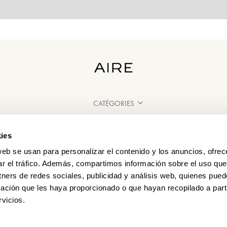
CATÉGORIES
BESOIN D'AIDE ?
ies
POINT DE VENTE
web se usan para personalizar el contenido y los anuncios, ofrec
ar el tráfico. Además, compartimos información sobre el uso que
tners de redes sociales, publicidad y análisis web, quienes pue
ación que les haya proporcionado o que hayan recopilado a parti
vicios.