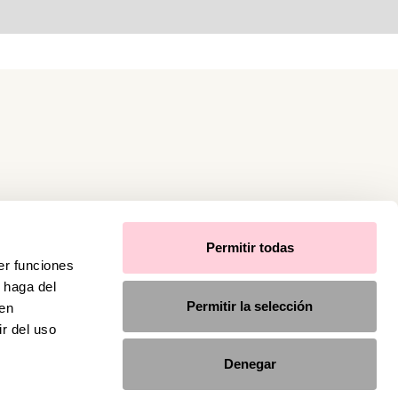
Permitir todas
er funciones
 haga del
Permitir la selección
den
r del uso
Denegar