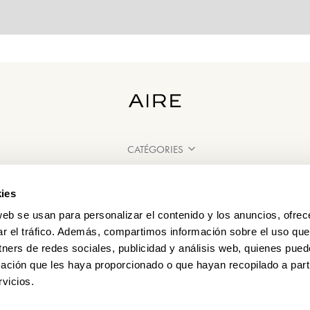
CATÉGORIES
BESOIN D'AIDE ?
ies
POINT DE VENTE
web se usan para personalizar el contenido y los anuncios, ofrec
ar el tráfico. Además, compartimos información sobre el uso que
tners de redes sociales, publicidad y análisis web, quienes pue
ación que les haya proporcionado o que hayan recopilado a parti
vicios.