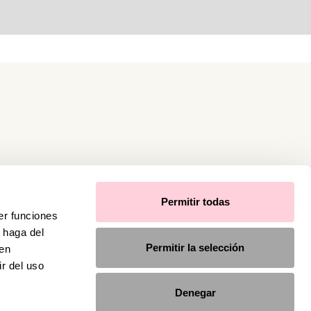
Permitir todas
er funciones
 haga del
Permitir la selección
den
r del uso
Denegar