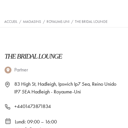
ACCUEIL
/
MAGASINS
/
ROYAUME-UNI
/
THE BRIDAL LOUNGE
THE BRIDAL LOUNGE
Partner
83 High St, Hadleigh, Ipswich Ip7 5ea, Reino Unido
IP7 5EA Hadleigh - Royaume-Uni
+4401473871834
Lundi: 09:00 – 16:00