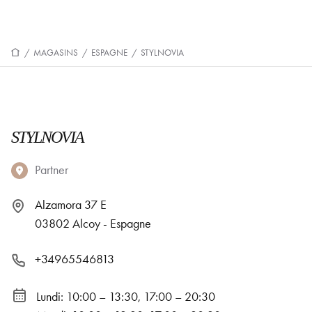
/
MAGASINS
/
ESPAGNE
/
STYLNOVIA
STYLNOVIA
Partner
Alzamora 37 E
03802 Alcoy - Espagne
+34965546813
Lundi: 10:00 – 13:30, 17:00 – 20:30