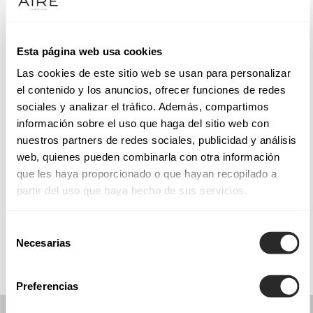
Mardi: 10:00 – 14:00, 17:00 – 20:00
Mercredi: 10:00 – 14:00, 17:00 – 20:00
Jeudi: 10:00 – 14:00, 17:00 – 20:00
Esta página web usa cookies
Vendredi: 10:00 – 14:00, 17:00 – 20:00
Las cookies de este sitio web se usan para personalizar
Samedi: 10:00 – 14:00, 17:00 – 20:00
el contenido y los anuncios, ofrecer funciones de redes
Dimanche: Fermé
sociales y analizar el tráfico. Además, compartimos
información sobre el uso que haga del sitio web con
nuestros partners de redes sociales, publicidad y análisis
PRENEZ RENDEZ-VOUS
web, quienes pueden combinarla con otra información
que les haya proporcionado o que hayan recopilado a
partir del uso que haya hecho de sus servicios.
COLLECTIONS
COMMUNION
Selección
Necesarias
de
consentimiento
Preferencias