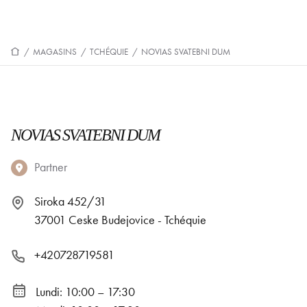
/
MAGASINS
/
TCHÉQUIE
/
NOVIAS SVATEBNI DUM
NOVIAS SVATEBNI DUM
Partner
Siroka 452/31
37001 Ceske Budejovice - Tchéquie
+420728719581
Lundi: 10:00 – 17:30