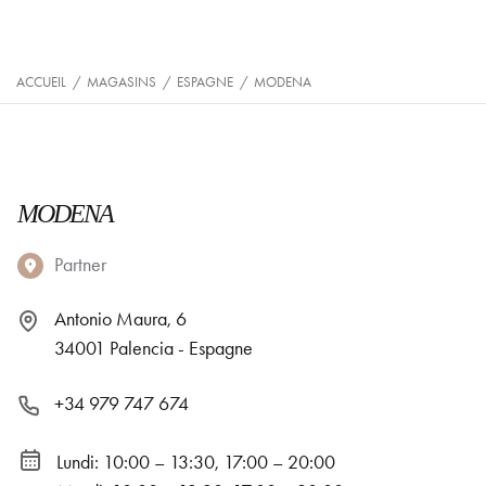
ACCUEIL
/
MAGASINS
/
ESPAGNE
/
MODENA
MODENA
Partner
Antonio Maura, 6
34001 Palencia - Espagne
+34 979 747 674
Lundi: 10:00 – 13:30, 17:00 – 20:00