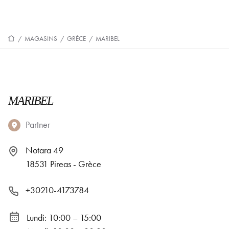
/
MAGASINS
/
GRÈCE
/
MARIBEL
MARIBEL
Partner
Notara 49
18531 Pireas - Grèce
+30210-4173784
Lundi: 10:00 – 15:00