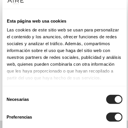
Mardi: 09:00 – 14:00, 16:30 – 20:45
Mercredi: 09:00 – 14:00, 16:30 – 20:45
Jeudi: 09:00 – 14:00, 16:30 – 20:45
Esta página web usa cookies
Vendredi: 09:00 – 14:00, 16:30 – 20:45
Las cookies de este sitio web se usan para personalizar
Samedi: 09:30 – 14:00
el contenido y los anuncios, ofrecer funciones de redes
Dimanche: Fermé
sociales y analizar el tráfico. Además, compartimos
información sobre el uso que haga del sitio web con
nuestros partners de redes sociales, publicidad y análisis
PRENEZ RENDEZ-VOUS
web, quienes pueden combinarla con otra información
que les haya proporcionado o que hayan recopilado a
partir del uso que haya hecho de sus servicios.
COLLECTIONS
COMMUNION
Selección
Necesarias
de
consentimiento
Preferencias