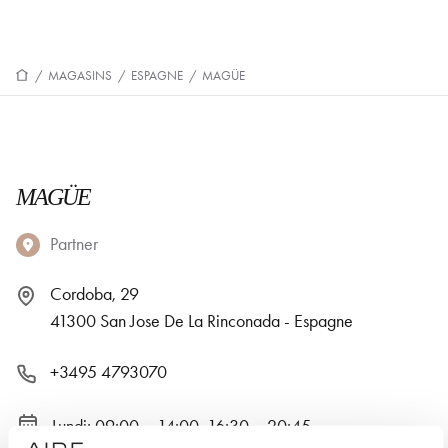
/
MAGASINS
/
ESPAGNE
/
MAGÜE
MAGÜE
Partner
Cordoba, 29
41300 San Jose De La Rinconada - Espagne
+3495 4793070
Lundi: 09:00 – 14:00, 16:30 – 20:45