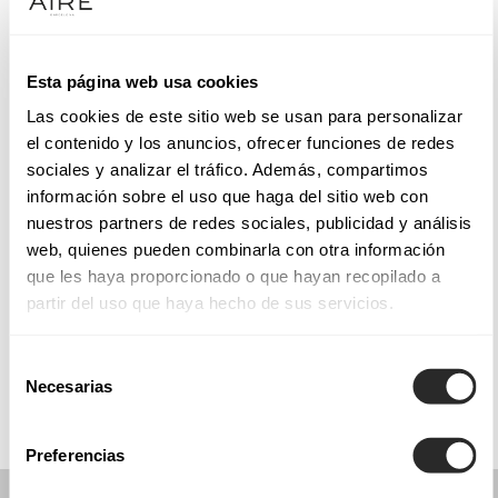
Mardi: 10:00 – 13:30, 17:00 – 20:30
Mercredi: 10:00 – 13:30, 17:00 – 20:30
Jeudi: 10:00 – 13:30, 17:00 – 20:30
Esta página web usa cookies
Vendredi: 10:00 – 13:30, 17:00 – 20:30
Las cookies de este sitio web se usan para personalizar
Samedi: 10:00 – 14:00
el contenido y los anuncios, ofrecer funciones de redes
Dimanche: Fermé
sociales y analizar el tráfico. Además, compartimos
información sobre el uso que haga del sitio web con
nuestros partners de redes sociales, publicidad y análisis
PRENEZ RENDEZ-VOUS
web, quienes pueden combinarla con otra información
que les haya proporcionado o que hayan recopilado a
partir del uso que haya hecho de sus servicios.
COLLECTIONS
COMMUNION
Selección
Necesarias
de
consentimiento
Preferencias