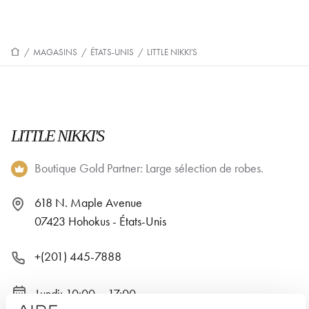
/
MAGASINS
/
ÉTATS-UNIS
/
LITTLE NIKKI'S
LITTLE NIKKI'S
Boutique Gold Partner: Large sélection de robes.
618 N. Maple Avenue
07423 Hohokus - États-Unis
+(201) 445-7888
Lundi: 10:00 – 17:00