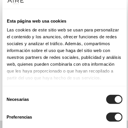
Mardi: 10:00 – 17:00
Mercredi: 10:00 – 17:00
Jeudi: 10:00 – 17:00
Esta página web usa cookies
Vendredi: 10:00 – 17:00
Las cookies de este sitio web se usan para personalizar
Samedi: 10:00 – 17:00
el contenido y los anuncios, ofrecer funciones de redes
Dimanche: Fermé
sociales y analizar el tráfico. Además, compartimos
información sobre el uso que haga del sitio web con
nuestros partners de redes sociales, publicidad y análisis
PRENEZ RENDEZ-VOUS
web, quienes pueden combinarla con otra información
que les haya proporcionado o que hayan recopilado a
partir del uso que haya hecho de sus servicios.
COLLECTIONS
COMMUNION
Selección
Necesarias
de
consentimiento
Preferencias