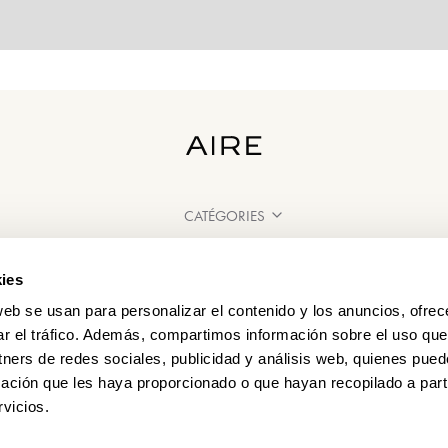
CATÉGORIES
BESOIN D'AIDE ?
ies
POINT DE VENTE
web se usan para personalizar el contenido y los anuncios, ofrec
ar el tráfico. Además, compartimos información sobre el uso que
tners de redes sociales, publicidad y análisis web, quienes pue
ación que les haya proporcionado o que hayan recopilado a parti
vicios.