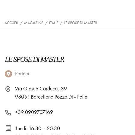
ACCUEIL
/
MAGASINS
/
ITALIE
/
LE SPOSE DI MASTER
LE SPOSE DI MASTER
Partner
Via Giosuè Carducci, 39
98051 Barcellona Pozzo Di - Italie
+39 0909707169
Lundi: 16:30 – 20:30