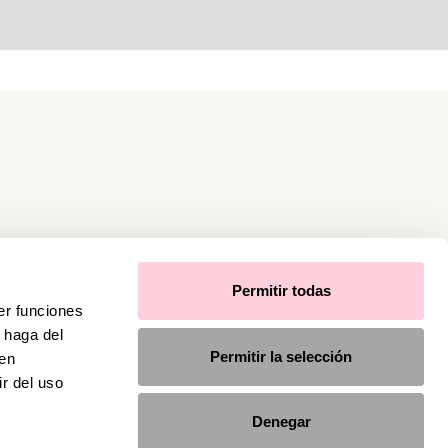
Permitir todas
er funciones
 haga del
Permitir la selección
den
r del uso
Denegar