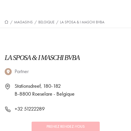
/
MAGASINS
/
BELGIQUE
/
LA SPOSA & I MASCHI BVBA
LA SPOSA & I MASCHI BVBA
Partner
Stationsdreef, 180-182
B-8800 Roeselare - Belgique
+32 51222289
PRENEZ RENDEZ-VOUS