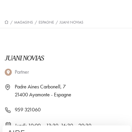
/
MAGASINS
/
ESPAGNE
/
JUANI NOVIAS
JUANI NOVIAS
Partner
Padre Aines Carbonell, 7
21400 Ayamonte - Espagne
959 321060
Lundi: 10:00 – 13:30, 16:30 – 20:30