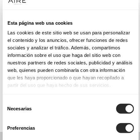
Mardi: 10:00 – 13:30, 16:30 – 20:30
Mercredi: 10:00 – 13:30, 16:30 – 20:30
Jeudi: 10:00 – 13:30, 16:30 – 20:30
Esta página web usa cookies
Vendredi: 10:00 – 13:30, 16:30 – 20:30
Las cookies de este sitio web se usan para personalizar
Samedi: 10:30 – 13:30
el contenido y los anuncios, ofrecer funciones de redes
Dimanche: Fermé
sociales y analizar el tráfico. Además, compartimos
información sobre el uso que haga del sitio web con
nuestros partners de redes sociales, publicidad y análisis
PRENEZ RENDEZ-VOUS
web, quienes pueden combinarla con otra información
que les haya proporcionado o que hayan recopilado a
partir del uso que haya hecho de sus servicios.
COLLECTIONS
COMMUNION
Selección
Necesarias
de
consentimiento
Preferencias