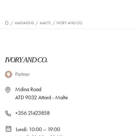
/
MAGASINS
/
MALTE
/
IVORY AND CO.
IVORY AND CO.
Partner
Mdina Road
ATD 9032 Attard - Malte
+356 21423858
Lundi: 10:00 – 19:00