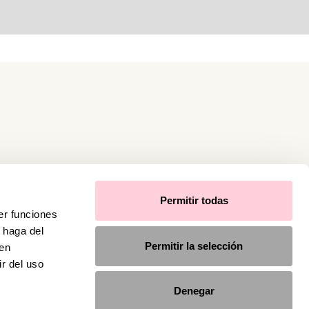
Permitir todas
er funciones
 haga del
Permitir la selección
den
r del uso
Denegar