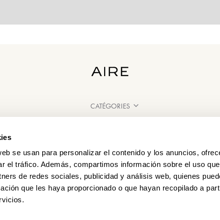
CATÉGORIES
BESOIN D'AIDE ?
ies
POINT DE VENTE
web se usan para personalizar el contenido y los anuncios, ofrec
ar el tráfico. Además, compartimos información sobre el uso que
tners de redes sociales, publicidad y análisis web, quienes pue
ación que les haya proporcionado o que hayan recopilado a parti
vicios.