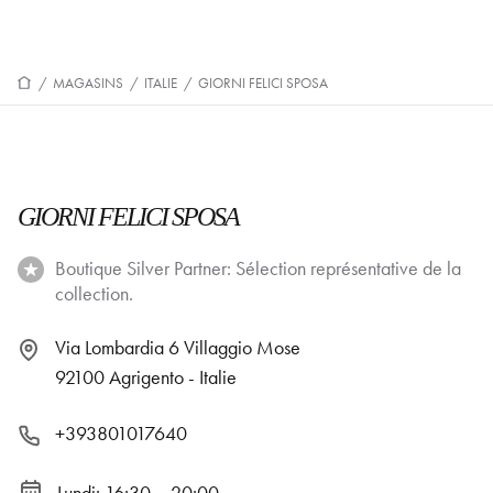
/
MAGASINS
/
ITALIE
/
GIORNI FELICI SPOSA
GIORNI FELICI SPOSA
Boutique Silver Partner: Sélection représentative de la
collection.
Via Lombardia 6 Villaggio Mose
92100 Agrigento - Italie
+393801017640